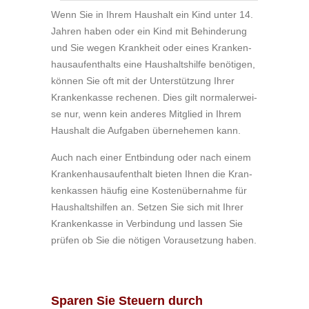
Wenn Sie in Ihrem Haus­halt ein Kind unter 14.
Jah­ren haben oder ein Kind mit Be­hin­de­rung
und Sie wegen Krank­heit oder eines Kran­ken­
haus­auf­ent­halts eine Haus­halts­hil­fe be­nö­ti­gen,
kön­nen Sie oft mit der Un­ter­stüt­zung Ihrer
Kran­ken­kas­se re­che­nen. Dies gilt nor­ma­ler­wei­
se nur, wenn kein an­de­res Mit­glied in Ihrem
Haus­halt die Auf­ga­ben über­ne­he­men kann.
Auch nach einer Ent­bin­dung oder nach einem
Kran­ken­haus­auf­ent­halt bie­ten Ihnen die Kran­
ken­kas­sen häu­fig eine Kos­ten­über­nah­me für
Haus­halts­hil­fen an. Set­zen Sie sich mit Ihrer
Kran­ken­kas­se in Ver­bin­dung und las­sen Sie
prü­fen ob Sie die nö­ti­gen Vor­au­set­zung haben.
Sparen Sie Steuern durch