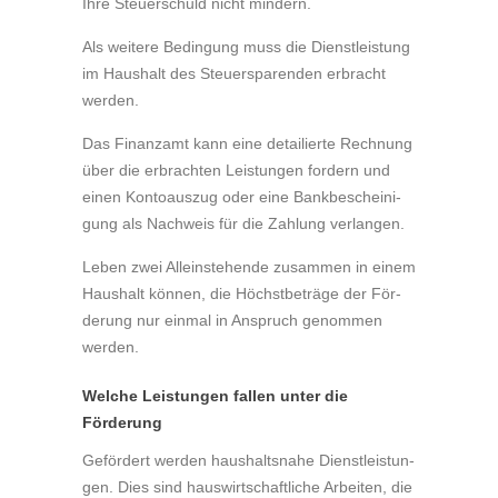
Ihre Steu­er­schuld nicht min­dern.
Als wei­te­re Be­din­gung muss die Dienst­leis­tung
im Haus­halt des Steu­er­spa­ren­den er­bracht
wer­den.
Das Fi­nanz­amt kann eine de­tailier­te Rech­nung
über die er­brach­ten Leis­tun­gen for­dern und
einen Kon­to­aus­zug oder eine Bank­be­schei­ni­
gung als Nach­weis für die Zah­lung ver­lan­gen.
Leben zwei Al­lein­ste­hen­de zu­sam­men in einem
Haus­halt kön­nen, die Höchst­be­trä­ge der För­
de­rung nur ein­mal in An­spruch ge­nom­men
wer­den.
Welche Leistungen fallen unter die
Förderung
Ge­för­dert wer­den haus­halts­na­he Dienst­leis­tun­
gen. Dies sind haus­wirt­schaft­li­che Ar­bei­ten, die