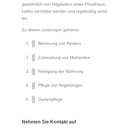
ge­wöhn­lich von Mit­glie­dern eines Pri­vat­haus­
hal­tes ver­rich­tet wer­den und re­gel­mäßg an­fal­
len.
Zu die­sen Leis­tun­gen ge­hö­ren:
Be­treu­ung von Kin­dern
Zu­be­rei­tung von Mahl­zei­ten
Rei­ni­gung der Woh­nung
Pfle­ge von An­ge­hö­ri­gen
Gar­ten­pfle­ge
Nehmen Sie Kontakt auf