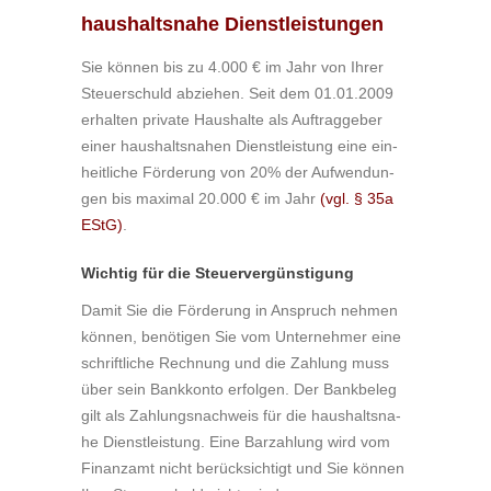
haushaltsnahe Dienstleistungen
Sie kön­nen bis zu 4.000 € im Jahr von Ihrer
Steu­er­schuld ab­zie­hen. Seit dem 01.01.2009
er­hal­ten pri­va­te Haus­hal­te als Auf­trag­ge­ber
einer haus­halts­na­hen Dienst­leis­tung eine ein­
heit­li­che För­de­rung von 20% der Auf­wen­dun­
gen bis ma­xi­mal 20.000 € im Jahr
(vgl. § 35a
EStG)
.
Wichtig für die Steuervergünstigung
Damit Sie die För­de­rung in An­spruch neh­men
kön­nen, be­nö­ti­gen Sie vom Un­ter­neh­mer eine
schrift­li­che Rech­nung und die Zah­lung muss
über sein Bank­kon­to er­fol­gen. Der Bank­be­leg
gilt als Zah­lungs­nach­weis für die haus­halts­na­
he Dienst­leis­tung. Eine Bar­zah­lung wird vom
Fi­nanz­amt nicht be­rück­sich­tigt und Sie kön­nen